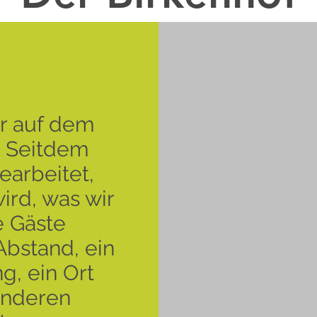
ir auf dem
. Seitdem
earbeitet,
ird, was wir
e Gäste
Abstand, ein
g, ein Ort
anderen