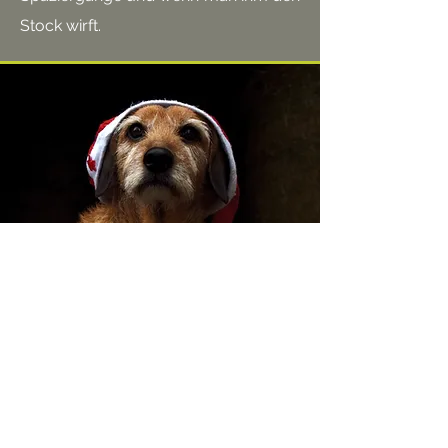
Stock wirft.
Name: MOTTI
Rasse:
DACKELMISCHLING
Geboren: 2010
Sie wird „Motti“ gerufen. Die